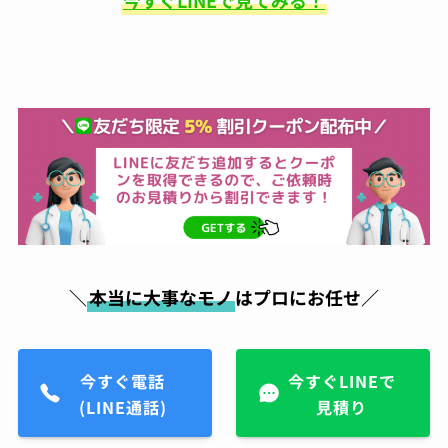
今すぐLINEで見てみる！
昔から金属アレルギーがあ
り、好きなアクセサリーも誤魔化しながらつけ
ていたのですが、ガラスコーティングにより金
属アレルギー対策が出来る店ということで、電
話したらすぐにご対応頂き、30分ほどの施工で
完成。そこから毎日身につけてはおりますが、
1ヶ月ほどしてもなにも症状が出なくて本当に
感謝です！これからは気にせず、アクセサリー
購入したらすぐにまたお願いしちゃおうと思い
ます！
小峯一明
05:43 05 Aug 23
＼
本当に大事なモノ
はプロにお任せ／
久々に買ったスニーカー。白
なんで汚したくなので気にしていたら、友人か
ら紹介されて持ち込み。電話予約後すぐに対応
頂き、夕方にはすぐ履けるようにしてもらって
今すぐ電話
今すぐLINEで
そこから履いてますが、白スニーカーでも気に
(LINE通話)
見積り
ならないくらいキレイに保ててます。また新し
いの買ったら持って行こうと思います