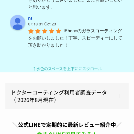
と思います。
nt
07:18 31 Oct 23
iPhoneのガラスコーティング
をお願いしました！丁寧、スピーディーにして
頂き助かりました！
y m (ym)
04:59 18 Aug 23
久々PORTERバッグを買い替
↑水色のスペースを上下ににスクロール
えて、汚したくないので施工を依頼。結構派手
に使うんで、ガラスコーティングと撥水をつけ
ましたが1ヶ月ほど使っても全然キレイに使え
ドクターコーティング利用者調査データ
てます。予約も電話してすぐに対応頂けまし
（ 2026年8月現在）
た。また今度はスマホをやってもらおうと思い
ます。よろしくお願いします。
原亜
＼公式LINEで定期的に最新レビュー紹介中／
06:24 05 Aug 23