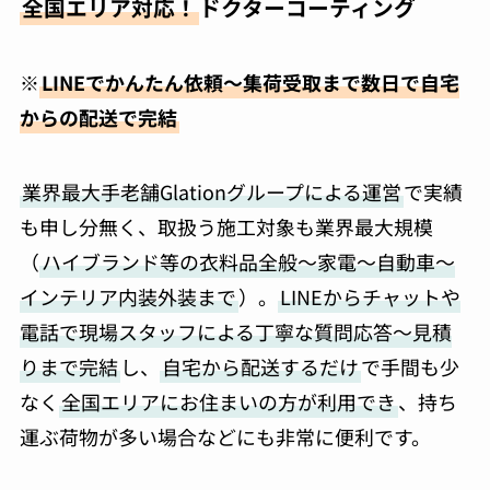
全国エリア対応！
ドクターコーティング
※
LINEでかんたん依頼～集荷受取まで数日で自宅
からの配送で完結
業界最大手老舗Glationグループによる運営
で実績
も申し分無く、取扱う施工対象も業界最大規模
（
ハイブランド等の衣料品全般～家電～自動車～
インテリア内装外装まで
）。
LINEからチャットや
電話で現場スタッフによる丁寧な質問応答～見積
りまで完結
し、
自宅から配送するだけ
で手間も少
なく
全国エリアにお住まいの方が利用でき
、持ち
運ぶ荷物が多い場合などにも非常に便利です。