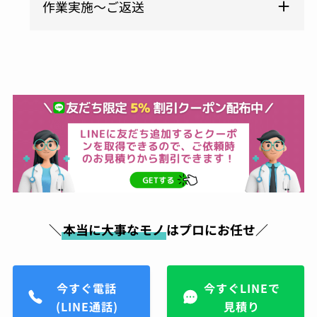
作業実施～ご返送
＼
本当に大事なモノ
はプロにお任せ／
今すぐ電話
今すぐLINEで
(LINE通話)
見積り