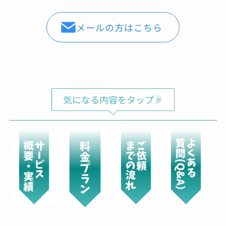
Shochan
メールの方はこちら
00:07 29 Aug 22
バレンシアガのスニーカーの
コーティングをお願いしてきました。普段ばき
のスニーカーならば、汚れたら買い替えればよ
いやという気持ちですが、高級ブランドのスニ
ーカーだとお値段も張るため、長く大切に履き
たいと思い依頼をしました。表面は、ガラス、
気になる内容をタップ☟
撥水のダブルコーティングでソールにはセラミ
ックコーティングのスペシャルセット。お値段
は、多少張りますが傷みや劣化を防ぎ長く履け
ると思えば惜しくないお金かと。綺麗に仕上げ
ていただき、履くのが楽しみ。接客対応◯作業
も丁寧◯製品をコーティングした場合の効果
や、説明もしっかりしており、実際にコーティ
ングをお願いしたバック、時計、ゴルフクラ
ブ、iPhoneはしっかりと効果が出ているかと思
います。