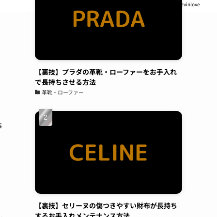
Seoul Luxury
kevinlove
てます。予約も電話してすぐに対応頂けまし
た。また今度はスマホをやってもらおうと思い
ます。よろしくお願いします。
原亜
06:24 05 Aug 23
昔から金属アレルギーがあ
【裏技】プラダの革靴・ローファーをお手入れ
り、好きなアクセサリーも誤魔化しながらつけ
で長持ちさせる方法
革靴・ローファー
ていたのですが、ガラスコーティングにより金
属アレルギー対策が出来る店ということで、電
話したらすぐにご対応頂き、30分ほどの施工で
等
完成。そこから毎日身につけてはおりますが、
1ヶ月ほどしてもなにも症状が出なくて本当に
感謝です！これからは気にせず、アクセサリー
購入したらすぐにまたお願いしちゃおうと思い
ます！
小峯一明
05:43 05 Aug 23
【裏技】セリーヌの傷つきやすい財布が長持ち
久々に買ったスニーカー。白
するお手入れメンテナンス方法