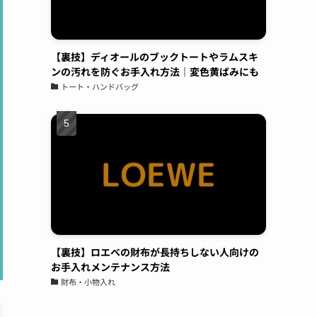
ていただき、履くのが楽しみ。接客対応◯作業
も丁寧◯製品をコーティングした場合の効果
や、説明もしっかりしており、実際にコーティ
ングをお願いしたバック、時計、ゴルフクラ
【裏技】ディオールのブックトートやラムスキ
ンの汚れを防ぐお手入れ方法｜変色黄ばみにも
ブ、iPhoneはしっかりと効果が出ているかと思
トート・ハンドバッグ
います。
See All Reviews
【裏技】ロエベの財布が長持ちしない人向けの
お手入れメンテナンス方法
財布・小物入れ