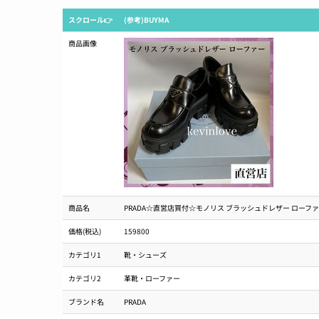
スクロール👉
(参考)BUYMA
商品画像
商品名
PRADA☆直営店買付☆モノリス ブラッシュドレザー ローフ
価格(税込)
159800
カテゴリ1
靴・シューズ
カテゴリ2
革靴・ローファー
ブランド名
PRADA