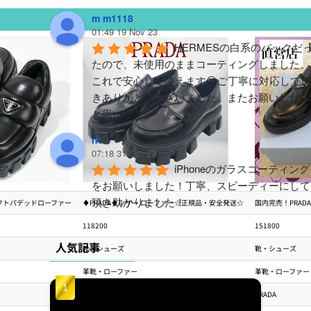
m m1118
01:49 19 Nov 23
HERMESの白系のバックだ
たので、未使用のままコーティングしました。
これで安心して使えます😊ご丁寧に対応して頂
きありがとうございました。またお願いしたい
と思います。
nt
07:18 31 Oct 23
iPhoneのガラスコーティング
をお願いしました！丁寧、スピーディーにして
頂き助かりました！
ソフトパデッドローファー
♦PRADA♦レザー ローファー☆正規品・安全発送☆
国内完売！PRAD
118200
151800
y m (ym)
04:59 18 Aug 23
人気記事
靴・シューズ
靴・シューズ
久々PORTERバッグを買い
革靴・ローファー
革靴・ローファー
えて、汚したくないので施工を依頼。結構派手
に使うんで、ガラスコーティングと撥水をつけ
PRADA
PRADA
ましたが1ヶ月ほど使っても全然キレイに使え