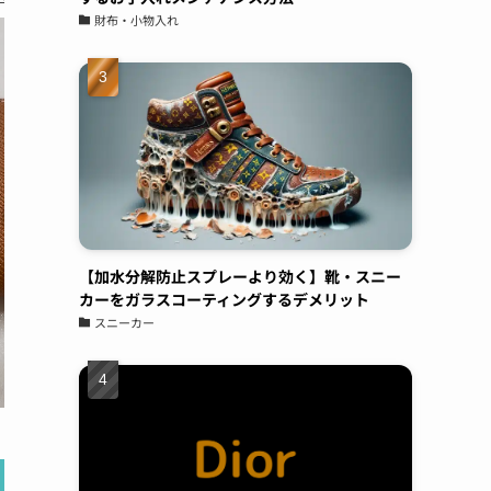
なんで汚したくなので気にしていたら、友人か
財布・小物入れ
ら紹介されて持ち込み。電話予約後すぐに対応
頂き、夕方にはすぐ履けるようにしてもらって
そこから履いてますが、白スニーカーでも気に
ならないくらいキレイに保ててます。また新し
いの買ったら持って行こうと思います
Shochan
00:07 29 Aug 22
バレンシアガのスニーカーの
コーティングをお願いしてきました。普段ばき
【加水分解防止スプレーより効く】靴・スニー
のスニーカーならば、汚れたら買い替えればよ
カーをガラスコーティングするデメリット
いやという気持ちですが、高級ブランドのスニ
スニーカー
ーカーだとお値段も張るため、長く大切に履き
たいと思い依頼をしました。表面は、ガラス、
撥水のダブルコーティングでソールにはセラミ
ックコーティングのスペシャルセット。お値段
は、多少張りますが傷みや劣化を防ぎ長く履け
ると思えば惜しくないお金かと。綺麗に仕上げ