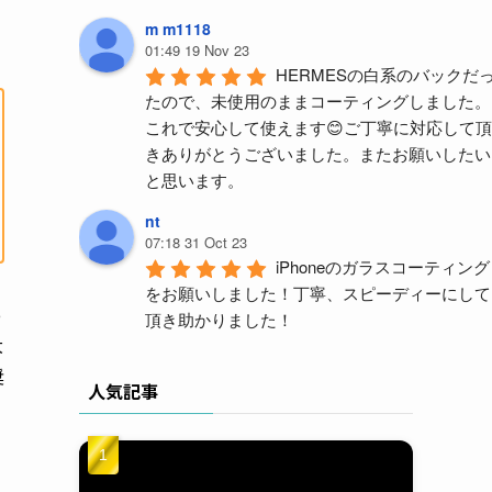
m m1118
01:49 19 Nov 23
HERMESの白系のバックだ
たので、未使用のままコーティングしました。
これで安心して使えます😊ご丁寧に対応して頂
きありがとうございました。またお願いしたい
と思います。
nt
07:18 31 Oct 23
iPhoneのガラスコーティング
をお願いしました！丁寧、スピーディーにして
っ
頂き助かりました！
大
y m (ym)
奨
04:59 18 Aug 23
人気記事
久々PORTERバッグを買い
えて、汚したくないので施工を依頼。結構派手
に使うんで、ガラスコーティングと撥水をつけ
ましたが1ヶ月ほど使っても全然キレイに使え