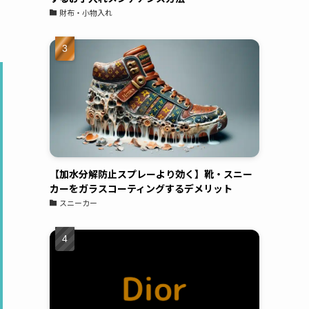
なんで汚したくなので気にしていたら、友人か
財布・小物入れ
ら紹介されて持ち込み。電話予約後すぐに対応
頂き、夕方にはすぐ履けるようにしてもらって
そこから履いてますが、白スニーカーでも気に
ならないくらいキレイに保ててます。また新し
いの買ったら持って行こうと思います
Shochan
00:07 29 Aug 22
バレンシアガのスニーカーの
コーティングをお願いしてきました。普段ばき
【加水分解防止スプレーより効く】靴・スニー
のスニーカーならば、汚れたら買い替えればよ
カーをガラスコーティングするデメリット
いやという気持ちですが、高級ブランドのスニ
スニーカー
ーカーだとお値段も張るため、長く大切に履き
たいと思い依頼をしました。表面は、ガラス、
撥水のダブルコーティングでソールにはセラミ
ックコーティングのスペシャルセット。お値段
は、多少張りますが傷みや劣化を防ぎ長く履け
ると思えば惜しくないお金かと。綺麗に仕上げ