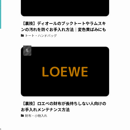
ていただき、履くのが楽しみ。接客対応◯作業
も丁寧◯製品をコーティングした場合の効果
や、説明もしっかりしており、実際にコーティ
ングをお願いしたバック、時計、ゴルフクラ
【裏技】ディオールのブックトートやラムスキ
ンの汚れを防ぐお手入れ方法｜変色黄ばみにも
ブ、iPhoneはしっかりと効果が出ているかと思
トート・ハンドバッグ
います。
See All Reviews
【裏技】ロエベの財布が長持ちしない人向けの
お手入れメンテナンス方法
財布・小物入れ