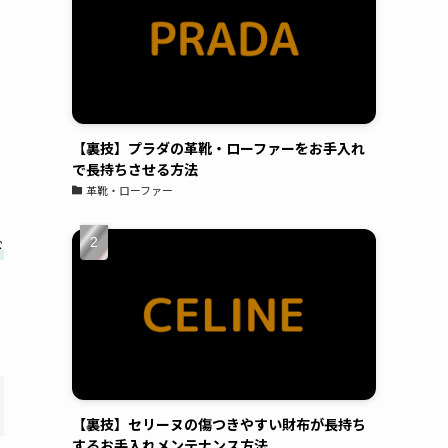
てます。予約も電話してすぐに対応頂けまし
た。また今度はスマホをやってもらおうと思い
ます。よろしくお願いします。
原亜
06:24 05 Aug 23
昔から金属アレルギーがあ
【裏技】プラダの革靴・ローファーをお手入れ
り、好きなアクセサリーも誤魔化しながらつけ
で長持ちさせる方法
革靴・ローファー
ていたのですが、ガラスコーティングにより金
属アレルギー対策が出来る店ということで、電
話したらすぐにご対応頂き、30分ほどの施工で
ド
完成。そこから毎日身につけてはおりますが、
1ヶ月ほどしてもなにも症状が出なくて本当に
感謝です！これからは気にせず、アクセサリー
購入したらすぐにまたお願いしちゃおうと思い
ます！
小峯一明
05:43 05 Aug 23
【裏技】セリーヌの傷つきやすい財布が長持ち
久々に買ったスニーカー。白
するお手入れメンテナンス方法