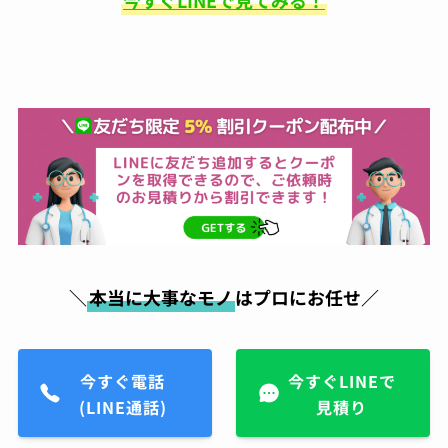
今すぐLINEで見てみる！
昔から金属アレルギーがあ
り、好きなアクセサリーも誤魔化しながらつけ
ていたのですが、ガラスコーティングにより金
属アレルギー対策が出来る店ということで、電
話したらすぐにご対応頂き、30分ほどの施工で
完成。そこから毎日身につけてはおりますが、
1ヶ月ほどしてもなにも症状が出なくて本当に
感謝です！これからは気にせず、アクセサリー
購入したらすぐにまたお願いしちゃおうと思い
ます！
小峯一明
05:43 05 Aug 23
＼
本当に大事なモノ
はプロにお任せ／
久々に買ったスニーカー。白
なんで汚したくなので気にしていたら、友人か
ら紹介されて持ち込み。電話予約後すぐに対応
頂き、夕方にはすぐ履けるようにしてもらって
今すぐ電話
今すぐLINEで
そこから履いてますが、白スニーカーでも気に
(LINE通話)
見積り
ならないくらいキレイに保ててます。また新し
いの買ったら持って行こうと思います