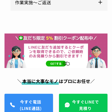
作業実施～ご返送
＼
本当に大事なモノ
はプロにお任せ／
今すぐ電話
今すぐLINEで
(LINE通話)
見積り