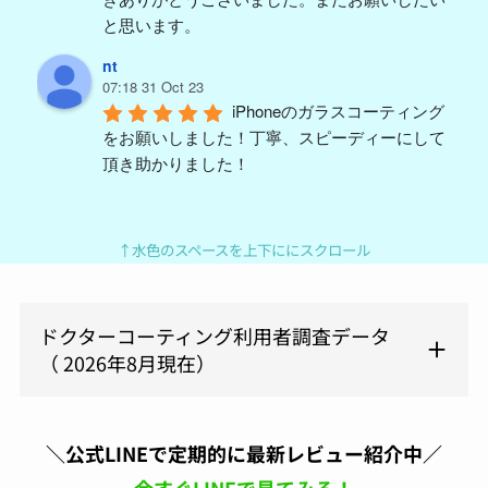
と思います。
nt
07:18 31 Oct 23
iPhoneのガラスコーティング
をお願いしました！丁寧、スピーディーにして
頂き助かりました！
y m (ym)
04:59 18 Aug 23
久々PORTERバッグを買い替
↑水色のスペースを上下ににスクロール
えて、汚したくないので施工を依頼。結構派手
に使うんで、ガラスコーティングと撥水をつけ
ましたが1ヶ月ほど使っても全然キレイに使え
ドクターコーティング利用者調査データ
てます。予約も電話してすぐに対応頂けまし
（ 2026年8月現在）
た。また今度はスマホをやってもらおうと思い
ます。よろしくお願いします。
原亜
＼公式LINEで定期的に最新レビュー紹介中／
06:24 05 Aug 23