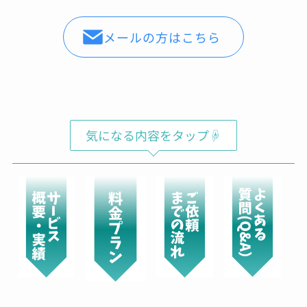
Shochan
メールの方はこちら
00:07 29 Aug 22
バレンシアガのスニーカーの
コーティングをお願いしてきました。普段ばき
のスニーカーならば、汚れたら買い替えればよ
いやという気持ちですが、高級ブランドのスニ
ーカーだとお値段も張るため、長く大切に履き
たいと思い依頼をしました。表面は、ガラス、
気になる内容をタップ☟
撥水のダブルコーティングでソールにはセラミ
ックコーティングのスペシャルセット。お値段
は、多少張りますが傷みや劣化を防ぎ長く履け
ると思えば惜しくないお金かと。綺麗に仕上げ
ていただき、履くのが楽しみ。接客対応◯作業
も丁寧◯製品をコーティングした場合の効果
や、説明もしっかりしており、実際にコーティ
ングをお願いしたバック、時計、ゴルフクラ
ブ、iPhoneはしっかりと効果が出ているかと思
います。