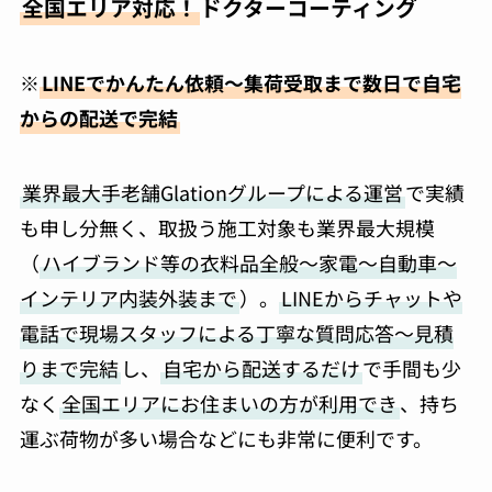
全国エリア対応！
ドクターコーティング
※
LINEでかんたん依頼～集荷受取まで数日で自宅
からの配送で完結
業界最大手老舗Glationグループによる運営
で実績
も申し分無く、取扱う施工対象も業界最大規模
（
ハイブランド等の衣料品全般～家電～自動車～
インテリア内装外装まで
）。
LINEからチャットや
電話で現場スタッフによる丁寧な質問応答～見積
りまで完結
し、
自宅から配送するだけ
で手間も少
なく
全国エリアにお住まいの方が利用でき
、持ち
運ぶ荷物が多い場合などにも非常に便利です。