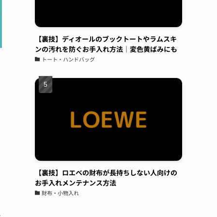
ていただき、履くのが楽しみ。接客対応◯作業
も丁寧◯製品をコーティングした場合の効果
や、説明もしっかりしており、実際にコーティ
ングをお願いしたバック、時計、ゴルフクラ
【裏技】ディオールのブックトートやラムスキ
ンの汚れを防ぐお手入れ方法｜変色黄ばみにも
ブ、iPhoneはしっかりと効果が出ているかと思
トート・ハンドバッグ
います。
See All Reviews
【裏技】ロエベの財布が長持ちしない人向けの
お手入れメンテナンス方法
財布・小物入れ