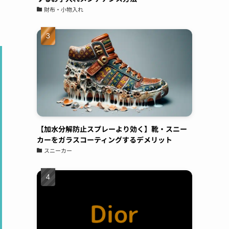
なんで汚したくなので気にしていたら、友人か
財布・小物入れ
ら紹介されて持ち込み。電話予約後すぐに対応
頂き、夕方にはすぐ履けるようにしてもらって
そこから履いてますが、白スニーカーでも気に
ならないくらいキレイに保ててます。また新し
いの買ったら持って行こうと思います
Shochan
00:07 29 Aug 22
バレンシアガのスニーカーの
コーティングをお願いしてきました。普段ばき
【加水分解防止スプレーより効く】靴・スニー
のスニーカーならば、汚れたら買い替えればよ
カーをガラスコーティングするデメリット
いやという気持ちですが、高級ブランドのスニ
スニーカー
ーカーだとお値段も張るため、長く大切に履き
たいと思い依頼をしました。表面は、ガラス、
撥水のダブルコーティングでソールにはセラミ
ックコーティングのスペシャルセット。お値段
は、多少張りますが傷みや劣化を防ぎ長く履け
ると思えば惜しくないお金かと。綺麗に仕上げ