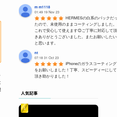
m m1118
01:49 19 Nov 23
HERMESの白系のバックだ
たので、未使用のままコーティングしました。
これで安心して使えます😊ご丁寧に対応して頂
きありがとうございました。またお願いしたい
と思います。
nt
07:18 31 Oct 23
iPhoneのガラスコーティング
をお願いしました！丁寧、スピーディーにして
っ
頂き助かりました！
大
y m (ym)
奨
04:59 18 Aug 23
人気記事
久々PORTERバッグを買い
えて、汚したくないので施工を依頼。結構派手
に使うんで、ガラスコーティングと撥水をつけ
ましたが1ヶ月ほど使っても全然キレイに使え