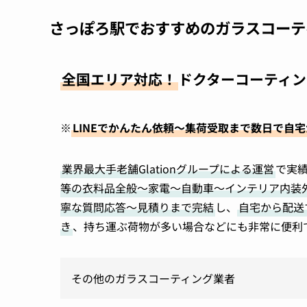
さっぽろ駅でおすすめのガラスコーテ
全国エリア対応！
ドクターコーティン
※
LINEでかんたん依頼～集荷受取まで数日で自
業界最大手老舗Glationグループによる運営
で実
等の衣料品全般～家電～自動車～インテリア内装
寧な質問応答～見積りまで完結
し、
自宅から配送
き
、持ち運ぶ荷物が多い場合などにも非常に便利
その他のガラスコーティング業者