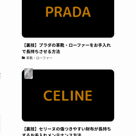
てます。予約も電話してすぐに対応頂けまし
た。また今度はスマホをやってもらおうと思い
ます。よろしくお願いします。
原亜
06:24 05 Aug 23
昔から金属アレルギーがあ
【裏技】プラダの革靴・ローファーをお手入れ
り、好きなアクセサリーも誤魔化しながらつけ
で長持ちさせる方法
革靴・ローファー
ていたのですが、ガラスコーティングにより金
属アレルギー対策が出来る店ということで、電
話したらすぐにご対応頂き、30分ほどの施工で
ド
完成。そこから毎日身につけてはおりますが、
1ヶ月ほどしてもなにも症状が出なくて本当に
感謝です！これからは気にせず、アクセサリー
購入したらすぐにまたお願いしちゃおうと思い
ます！
小峯一明
05:43 05 Aug 23
【裏技】セリーヌの傷つきやすい財布が長持ち
久々に買ったスニーカー。白
するお手入れメンテナンス方法