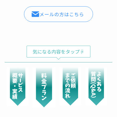
Shochan
メールの方はこちら
00:07 29 Aug 22
バレンシアガのスニーカーの
コーティングをお願いしてきました。普段ばき
のスニーカーならば、汚れたら買い替えればよ
いやという気持ちですが、高級ブランドのスニ
ーカーだとお値段も張るため、長く大切に履き
たいと思い依頼をしました。表面は、ガラス、
気になる内容をタップ☟
撥水のダブルコーティングでソールにはセラミ
ックコーティングのスペシャルセット。お値段
は、多少張りますが傷みや劣化を防ぎ長く履け
ると思えば惜しくないお金かと。綺麗に仕上げ
ていただき、履くのが楽しみ。接客対応◯作業
も丁寧◯製品をコーティングした場合の効果
や、説明もしっかりしており、実際にコーティ
ングをお願いしたバック、時計、ゴルフクラ
ブ、iPhoneはしっかりと効果が出ているかと思
います。