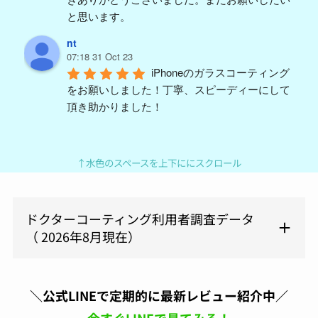
と思います。
nt
07:18 31 Oct 23
iPhoneのガラスコーティング
をお願いしました！丁寧、スピーディーにして
頂き助かりました！
y m (ym)
04:59 18 Aug 23
久々PORTERバッグを買い替
↑水色のスペースを上下ににスクロール
えて、汚したくないので施工を依頼。結構派手
に使うんで、ガラスコーティングと撥水をつけ
ましたが1ヶ月ほど使っても全然キレイに使え
ドクターコーティング利用者調査データ
てます。予約も電話してすぐに対応頂けまし
（ 2026年8月現在）
た。また今度はスマホをやってもらおうと思い
ます。よろしくお願いします。
原亜
＼公式LINEで定期的に最新レビュー紹介中／
06:24 05 Aug 23