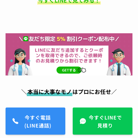
今すぐLINEで見てみる！
昔から金属アレルギーがあ
り、好きなアクセサリーも誤魔化しながらつけ
ていたのですが、ガラスコーティングにより金
属アレルギー対策が出来る店ということで、電
話したらすぐにご対応頂き、30分ほどの施工で
完成。そこから毎日身につけてはおりますが、
1ヶ月ほどしてもなにも症状が出なくて本当に
感謝です！これからは気にせず、アクセサリー
購入したらすぐにまたお願いしちゃおうと思い
ます！
小峯一明
05:43 05 Aug 23
＼
本当に大事なモノ
はプロにお任せ／
久々に買ったスニーカー。白
なんで汚したくなので気にしていたら、友人か
ら紹介されて持ち込み。電話予約後すぐに対応
頂き、夕方にはすぐ履けるようにしてもらって
今すぐ電話
今すぐLINEで
そこから履いてますが、白スニーカーでも気に
(LINE通話)
見積り
ならないくらいキレイに保ててます。また新し
いの買ったら持って行こうと思います