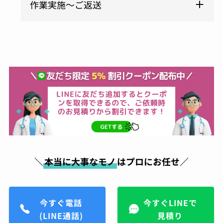
作業実施～ご返送
＼
本当に大事なモノ
はプロにお任せ／
今すぐ電話
今すぐLINEで
(LINE通話)
見積り