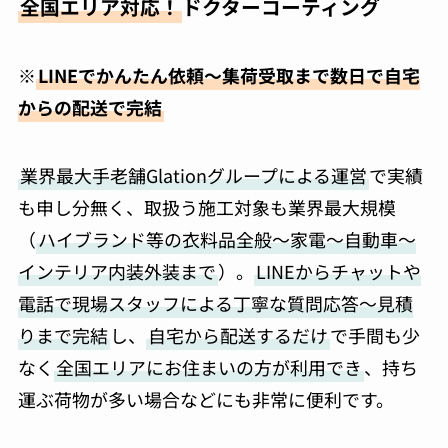
全国エリア対応！
ドクターコーティング
※
LINEでかんたん依頼～集荷受取まで数日で自宅
からの配送で完結
業界最大手老舗Glationグループによる運営
で実績
も申し分無く、取扱う施工対象も業界最大規模
（
ハイブランド等の衣料品全般～家電～自動車～
インテリア内装外装まで
）。
LINEからチャットや
電話で現場スタッフによる丁寧な質問応答～見積
りまで完結
し、
自宅から配送するだけ
で手間も少
なく
全国エリアにお住まいの方が利用でき
、持ち
運ぶ荷物が多い場合などにも非常に便利です。