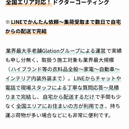
全国エリア対応！
ドクターコーティング
※
LINEでかんたん依頼～集荷受取まで数日で自宅
からの配送で完結
業界最大手老舗Glationグループによる運営
で実績
も申し分無く、取扱う施工対象も業界最大規模
（
ハイブランド等の衣料品全般～家電～自動車～
インテリア内装外装まで
）。
LINEからチャットや
電話で現場スタッフによる丁寧な質問応答～見積
りまで完結
し、
自宅から配送するだけ
で手間も少
なく
全国エリアにお住まいの方が利用でき
、持ち
運ぶ荷物が多い場合などにも非常に便利です。