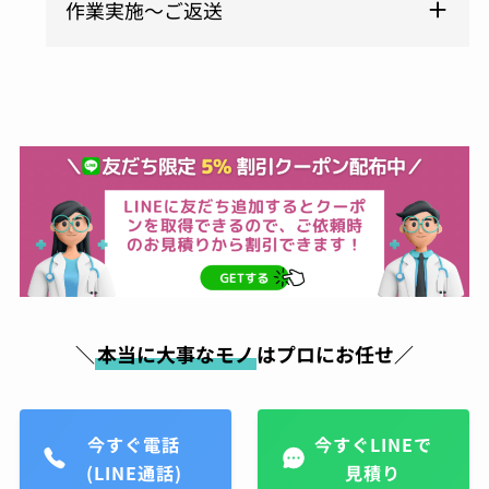
作業実施～ご返送
＼
本当に大事なモノ
はプロにお任せ／
今すぐ電話
今すぐLINEで
(LINE通話)
見積り