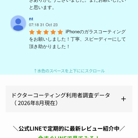
と思います。
nt
07:18 31 Oct 23
iPhoneのガラスコーティング
をお願いしました！丁寧、スピーディーにして
頂き助かりました！
y m (ym)
04:59 18 Aug 23
久々PORTERバッグを買い替
↑水色のスペースを上下ににスクロール
えて、汚したくないので施工を依頼。結構派手
に使うんで、ガラスコーティングと撥水をつけ
ましたが1ヶ月ほど使っても全然キレイに使え
ドクターコーティング利用者調査データ
てます。予約も電話してすぐに対応頂けまし
（ 2026年8月現在）
た。また今度はスマホをやってもらおうと思い
ます。よろしくお願いします。
原亜
＼公式LINEで定期的に最新レビュー紹介中／
06:24 05 Aug 23