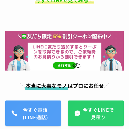
今すぐLINEで見てみる！
昔から金属アレルギーがあ
り、好きなアクセサリーも誤魔化しながらつけ
ていたのですが、ガラスコーティングにより金
属アレルギー対策が出来る店ということで、電
話したらすぐにご対応頂き、30分ほどの施工で
完成。そこから毎日身につけてはおりますが、
1ヶ月ほどしてもなにも症状が出なくて本当に
感謝です！これからは気にせず、アクセサリー
購入したらすぐにまたお願いしちゃおうと思い
ます！
小峯一明
05:43 05 Aug 23
＼
本当に大事なモノ
はプロにお任せ／
久々に買ったスニーカー。白
なんで汚したくなので気にしていたら、友人か
ら紹介されて持ち込み。電話予約後すぐに対応
頂き、夕方にはすぐ履けるようにしてもらって
今すぐ電話
今すぐLINEで
そこから履いてますが、白スニーカーでも気に
(LINE通話)
見積り
ならないくらいキレイに保ててます。また新し
いの買ったら持って行こうと思います