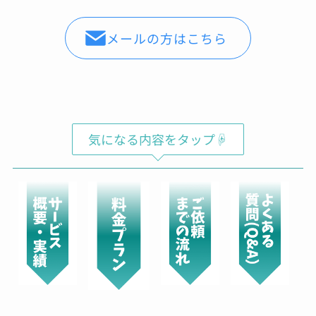
Shochan
メールの方はこちら
00:07 29 Aug 22
バレンシアガのスニーカーの
コーティングをお願いしてきました。普段ばき
のスニーカーならば、汚れたら買い替えればよ
いやという気持ちですが、高級ブランドのスニ
ーカーだとお値段も張るため、長く大切に履き
たいと思い依頼をしました。表面は、ガラス、
気になる内容をタップ☟
撥水のダブルコーティングでソールにはセラミ
ックコーティングのスペシャルセット。お値段
は、多少張りますが傷みや劣化を防ぎ長く履け
ると思えば惜しくないお金かと。綺麗に仕上げ
ていただき、履くのが楽しみ。接客対応◯作業
も丁寧◯製品をコーティングした場合の効果
や、説明もしっかりしており、実際にコーティ
ングをお願いしたバック、時計、ゴルフクラ
ブ、iPhoneはしっかりと効果が出ているかと思
います。