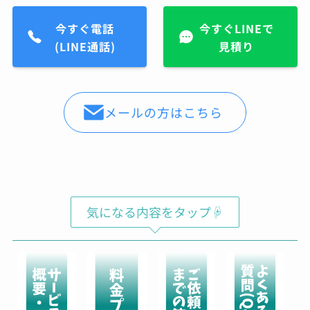
ら紹介されて持ち込み。電話予約後すぐに対応
頂き、夕方にはすぐ履けるようにしてもらって
今すぐ電話
今すぐLINEで
そこから履いてますが、白スニーカーでも気に
(LINE通話)
見積り
ならないくらいキレイに保ててます。また新し
いの買ったら持って行こうと思います
Shochan
メールの方はこちら
00:07 29 Aug 22
バレンシアガのスニーカーの
コーティングをお願いしてきました。普段ばき
のスニーカーならば、汚れたら買い替えればよ
いやという気持ちですが、高級ブランドのスニ
ーカーだとお値段も張るため、長く大切に履き
たいと思い依頼をしました。表面は、ガラス、
気になる内容をタップ☟
撥水のダブルコーティングでソールにはセラミ
ックコーティングのスペシャルセット。お値段
は、多少張りますが傷みや劣化を防ぎ長く履け
ると思えば惜しくないお金かと。綺麗に仕上げ
ていただき、履くのが楽しみ。接客対応◯作業
も丁寧◯製品をコーティングした場合の効果