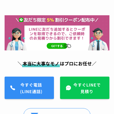
＼
本当に大事なモノ
はプロにお任せ／
今すぐ電話
今すぐLINEで
(LINE通話)
見積り