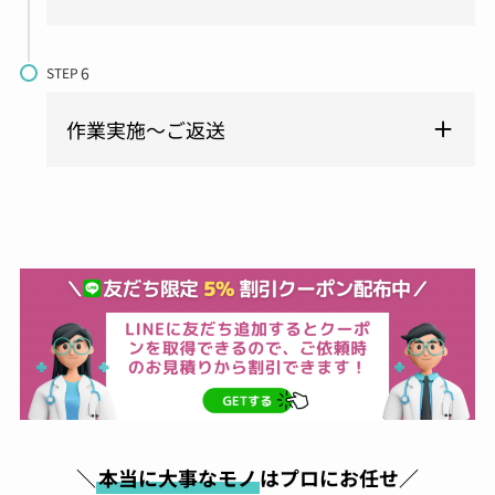
STEP
作業実施～ご返送
＼
本当に大事なモノ
はプロにお任せ／