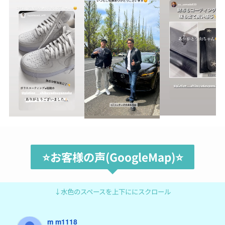
⭐️お客様の声(GoogleMap)⭐️
↓水色のスペースを上下ににスクロール
m m1118