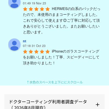
01:49 19 Nov 23
HERMESの白系のバックだっ
たので、未使用のままコーティングしました。
これで安心して使えます😊ご丁寧に対応して頂
きありがとうございました。またお願いしたい
と思います。
nt
07:18 31 Oct 23
iPhoneのガラスコーティング
をお願いしました！丁寧、スピーディーにして
頂き助かりました！
y m (ym)
04:59 18 Aug 23
久々PORTERバッグを買い替
↑水色のスペースを上下ににスクロール
えて、汚したくないので施工を依頼。結構派手
に使うんで、ガラスコーティングと撥水をつけ
ましたが1ヶ月ほど使っても全然キレイに使え
ドクターコーティング利用者調査データ
てます。予約も電話してすぐに対応頂けまし
（ 2026年8月現在）