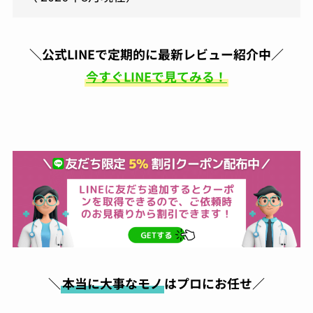
た。また今度はスマホをやってもらおうと思い
ます。よろしくお願いします。
原亜
＼公式LINEで定期的に最新レビュー紹介中／
06:24 05 Aug 23
今すぐLINEで見てみる！
昔から金属アレルギーがあ
り、好きなアクセサリーも誤魔化しながらつけ
ていたのですが、ガラスコーティングにより金
属アレルギー対策が出来る店ということで、電
話したらすぐにご対応頂き、30分ほどの施工で
完成。そこから毎日身につけてはおりますが、
1ヶ月ほどしてもなにも症状が出なくて本当に
感謝です！これからは気にせず、アクセサリー
購入したらすぐにまたお願いしちゃおうと思い
ます！
小峯一明
05:43 05 Aug 23
＼
本当に大事なモノ
はプロにお任せ／
久々に買ったスニーカー。白
なんで汚したくなので気にしていたら、友人か