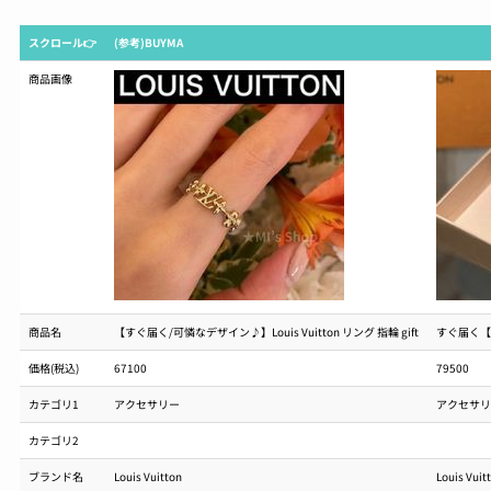
スクロール👉
(参考)BUYMA
商品画像
商品名
【すぐ届く/可憐なデザイン♪】Louis Vuitton リング 指輪 gift
すぐ届く【L
価格(税込)
67100
79500
カテゴリ1
アクセサリー
アクセサリ
カテゴリ2
ブランド名
Louis Vuitton
Louis Vuit