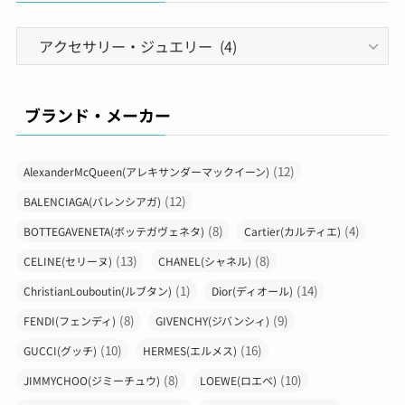
も丁寧◯製品をコーティングした場合の効果
カ
や、説明もしっかりしており、実際にコーティ
テ
ングをお願いしたバック、時計、ゴルフクラ
ゴ
ブ、iPhoneはしっかりと効果が出ているかと思
います。
リ
ブランド・メーカー
ー
See All Reviews
(12)
AlexanderMcQueen(アレキサンダーマックイーン)
(12)
BALENCIAGA(バレンシアガ)
(8)
(4)
BOTTEGAVENETA(ボッテガヴェネタ)
Cartier(カルティエ)
(13)
(8)
CELINE(セリーヌ)
CHANEL(シャネル)
(1)
(14)
ChristianLouboutin(ルブタン)
Dior(ディオール)
(8)
(9)
FENDI(フェンディ)
GIVENCHY(ジバンシィ)
(10)
(16)
GUCCI(グッチ)
HERMES(エルメス)
(8)
(10)
JIMMYCHOO(ジミーチュウ)
LOEWE(ロエベ)