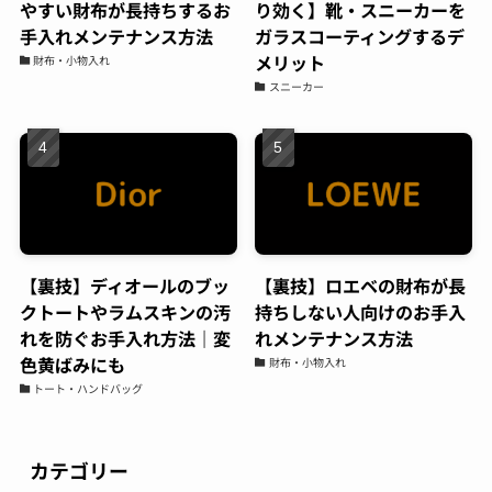
なんで汚したくなので気にしていたら、友人か
やすい財布が長持ちするお
り効く】靴・スニーカーを
ら紹介されて持ち込み。電話予約後すぐに対応
手入れメンテナンス方法
ガラスコーティングするデ
頂き、夕方にはすぐ履けるようにしてもらって
メリット
財布・小物入れ
そこから履いてますが、白スニーカーでも気に
スニーカー
ならないくらいキレイに保ててます。また新し
いの買ったら持って行こうと思います
Shochan
00:07 29 Aug 22
バレンシアガのスニーカーの
コーティングをお願いしてきました。普段ばき
のスニーカーならば、汚れたら買い替えればよ
【裏技】ディオールのブッ
【裏技】ロエベの財布が長
いやという気持ちですが、高級ブランドのスニ
クトートやラムスキンの汚
持ちしない人向けのお手入
ーカーだとお値段も張るため、長く大切に履き
れを防ぐお手入れ方法｜変
れメンテナンス方法
たいと思い依頼をしました。表面は、ガラス、
色黄ばみにも
財布・小物入れ
撥水のダブルコーティングでソールにはセラミ
トート・ハンドバッグ
ックコーティングのスペシャルセット。お値段
は、多少張りますが傷みや劣化を防ぎ長く履け
ると思えば惜しくないお金かと。綺麗に仕上げ
カテゴリー
ていただき、履くのが楽しみ。接客対応◯作業