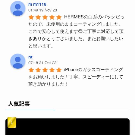
m m1118
01:49 19 Nov 23
HERMESの白系のバックだっ
たので、未使用のままコーティングしました。
これで安心して使えます😊ご丁寧に対応して頂
きありがとうございました。またお願いしたい
と思います。
nt
07:18 31 Oct 23
iPhoneのガラスコーティング
をお願いしました！丁寧、スピーディーにして
頂き助かりました！
y m (ym)
04:59 18 Aug 23
人気記事
久々PORTERバッグを買い替
えて、汚したくないので施工を依頼。結構派手
に使うんで、ガラスコーティングと撥水をつけ
ましたが1ヶ月ほど使っても全然キレイに使え