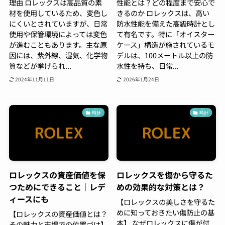
理由 ロレックスは高品質の素
性能とは？どの程度まで安心で
材を使用しているため、変色し
きるのか ロレックスは、高い
にくいとされていますが、日常
防水性能を備えた高級時計とし
使用や保管環境によっては変色
て有名です。特に「オイスター
が進むこともあります。主な原
ケース」構造が施されているモ
因には、紫外線、湿気、化学物
デルは、100メートル以上の防
質などが挙げられ...
水性を持ち、日常...
2024年11月11日
2026年1月24日
時計
時計
ロレックスの資産価値を保
ロレックスを傷から守るた
つためにできること｜レデ
めの効果的な対策とは？
ィースにも
【ロレックスの美しさを守るた
めに知っておきたい傷防止の基
【ロレックスの資産価値とは？
本】 なぜロレックスに傷が付
その魅力と市場での位置づけ】