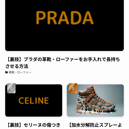
てます。予約も電話してすぐに対応頂けまし
た。また今度はスマホをやってもらおうと思い
ます。よろしくお願いします。
原亜
06:24 05 Aug 23
昔から金属アレルギーがあ
り、好きなアクセサリーも誤魔化しながらつけ
ていたのですが、ガラスコーティングにより金
【裏技】プラダの革靴・ローファーをお手入れで長持ち
属アレルギー対策が出来る店ということで、電
させる方法
話したらすぐにご対応頂き、30分ほどの施工で
完成。そこから毎日身につけてはおりますが、
革靴・ローファー
1ヶ月ほどしてもなにも症状が出なくて本当に
感謝です！これからは気にせず、アクセサリー
購入したらすぐにまたお願いしちゃおうと思い
ます！
小峯一明
05:43 05 Aug 23
久々に買ったスニーカー。白
【裏技】セリーヌの傷つき
【加水分解防止スプレーよ