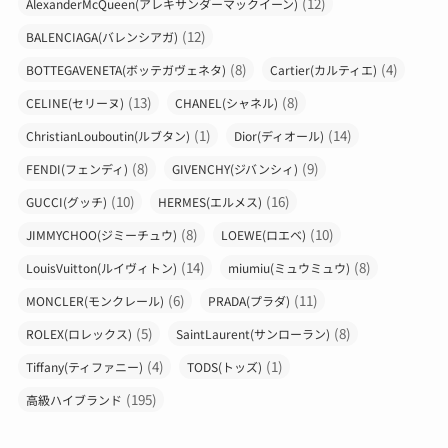
(12)
AlexanderMcQueen(アレキサンダーマックイーン)
(12)
BALENCIAGA(バレンシアガ)
(8)
(4)
BOTTEGAVENETA(ボッテガヴェネタ)
Cartier(カルティエ)
(13)
(8)
CELINE(セリーヌ)
CHANEL(シャネル)
(1)
(14)
ChristianLouboutin(ルブタン)
Dior(ディオール)
(8)
(9)
FENDI(フェンディ)
GIVENCHY(ジバンシィ)
(10)
(16)
GUCCI(グッチ)
HERMES(エルメス)
(8)
(10)
JIMMYCHOO(ジミーチュウ)
LOEWE(ロエベ)
(14)
(8)
LouisVuitton(ルイヴィトン)
miumiu(ミュウミュウ)
(6)
(11)
MONCLER(モンクレール)
PRADA(プラダ)
(5)
(8)
ROLEX(ロレックス)
SaintLaurent(サンローラン)
(4)
(1)
Tiffany(ティファニー)
TODS(トッズ)
(195)
高級ハイブランド