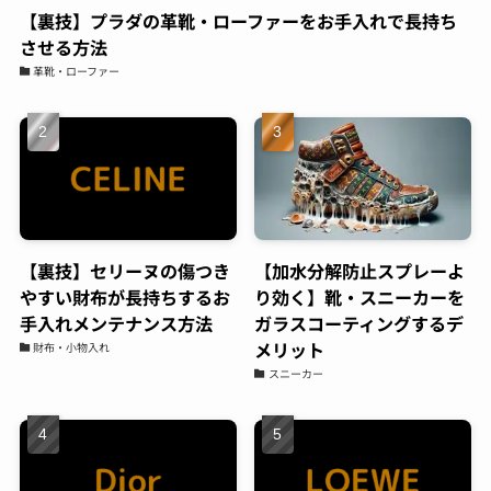
【裏技】プラダの革靴・ローファーをお手入れで長持ち
属アレルギー対策が出来る店ということで、電
させる方法
話したらすぐにご対応頂き、30分ほどの施工で
完成。そこから毎日身につけてはおりますが、
革靴・ローファー
1ヶ月ほどしてもなにも症状が出なくて本当に
感謝です！これからは気にせず、アクセサリー
購入したらすぐにまたお願いしちゃおうと思い
ます！
小峯一明
05:43 05 Aug 23
久々に買ったスニーカー。白
【裏技】セリーヌの傷つき
【加水分解防止スプレーよ
なんで汚したくなので気にしていたら、友人か
やすい財布が長持ちするお
り効く】靴・スニーカーを
ら紹介されて持ち込み。電話予約後すぐに対応
手入れメンテナンス方法
ガラスコーティングするデ
頂き、夕方にはすぐ履けるようにしてもらって
メリット
財布・小物入れ
そこから履いてますが、白スニーカーでも気に
スニーカー
ならないくらいキレイに保ててます。また新し
いの買ったら持って行こうと思います
Shochan
00:07 29 Aug 22