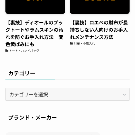
バレンシアガのスニーカーの
コーティングをお願いしてきました。普段ばき
のスニーカーならば、汚れたら買い替えればよ
【裏技】ディオールのブッ
【裏技】ロエベの財布が長
いやという気持ちですが、高級ブランドのスニ
クトートやラムスキンの汚
持ちしない人向けのお手入
ーカーだとお値段も張るため、長く大切に履き
れを防ぐお手入れ方法｜変
れメンテナンス方法
たいと思い依頼をしました。表面は、ガラス、
色黄ばみにも
財布・小物入れ
撥水のダブルコーティングでソールにはセラミ
トート・ハンドバッグ
ックコーティングのスペシャルセット。お値段
は、多少張りますが傷みや劣化を防ぎ長く履け
ると思えば惜しくないお金かと。綺麗に仕上げ
カテゴリー
ていただき、履くのが楽しみ。接客対応◯作業
も丁寧◯製品をコーティングした場合の効果
カ
や、説明もしっかりしており、実際にコーティ
テ
ングをお願いしたバック、時計、ゴルフクラ
ゴ
ブ、iPhoneはしっかりと効果が出ているかと思
います。
リ
ブランド・メーカー
ー
See All Reviews