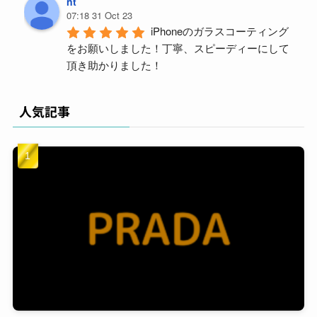
nt
07:18 31 Oct 23
iPhoneのガラスコーティング
をお願いしました！丁寧、スピーディーにして
頂き助かりました！
y m (ym)
04:59 18 Aug 23
人気記事
久々PORTERバッグを買い替
えて、汚したくないので施工を依頼。結構派手
に使うんで、ガラスコーティングと撥水をつけ
ましたが1ヶ月ほど使っても全然キレイに使え
てます。予約も電話してすぐに対応頂けまし
た。また今度はスマホをやってもらおうと思い
ます。よろしくお願いします。
原亜
06:24 05 Aug 23
昔から金属アレルギーがあ
り、好きなアクセサリーも誤魔化しながらつけ
ていたのですが、ガラスコーティングにより金