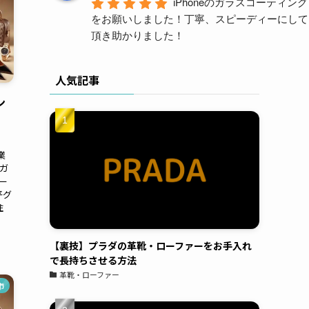
iPhoneのガラスコーティング
をお願いしました！丁寧、スピーディーにして
頂き助かりました！
y m (ym)
04:59 18 Aug 23
人気記事
久々PORTERバッグを買い
ン
えて、汚したくないので施工を依頼。結構派手
に使うんで、ガラスコーティングと撥水をつけ
ましたが1ヶ月ほど使っても全然キレイに使え
業
てます。予約も電話してすぐに対応頂けまし
ガ
た。また今度はスマホをやってもらおうと思い
ー
ます。よろしくお願いします。
豊平グ
住
原亜
06:24 05 Aug 23
昔から金属アレルギーがあ
【裏技】プラダの革靴・ローファーをお手入れ
り、好きなアクセサリーも誤魔化しながらつけ
で長持ちさせる方法
革靴・ローファー
ていたのですが、ガラスコーティングにより金
市
属アレルギー対策が出来る店ということで、電