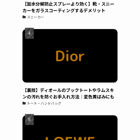
【加水分解防止スプレーより効く】靴・スニー
のスニーカーならば、汚れたら買い替えればよ
カーをガラスコーティングするデメリット
いやという気持ちですが、高級ブランドのスニ
スニーカー
ーカーだとお値段も張るため、長く大切に履き
たいと思い依頼をしました。表面は、ガラス、
撥水のダブルコーティングでソールにはセラミ
ックコーティングのスペシャルセット。お値段
は、多少張りますが傷みや劣化を防ぎ長く履け
ると思えば惜しくないお金かと。綺麗に仕上げ
ていただき、履くのが楽しみ。接客対応◯作業
も丁寧◯製品をコーティングした場合の効果
や、説明もしっかりしており、実際にコーティ
ングをお願いしたバック、時計、ゴルフクラ
【裏技】ディオールのブックトートやラムスキ
ンの汚れを防ぐお手入れ方法｜変色黄ばみにも
ブ、iPhoneはしっかりと効果が出ているかと思
トート・ハンドバッグ
います。
See All Reviews