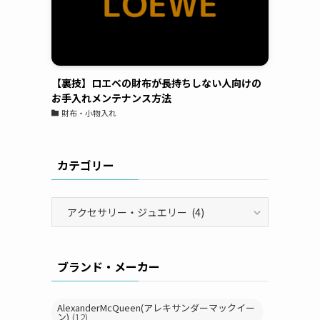
【裏技】ロエベの財布が長持ちしない人向けの
お手入れメンテナンス方法
財布・小物入れ
カテゴリー
カ
テ
ゴ
リ
ブランド・メーカー
ー
AlexanderMcQueen(アレキサンダーマックイー
ン)
(12)