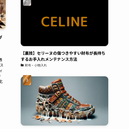
話したらすぐにご対応頂き、30分ほどの施工で
完成。そこから毎日身につけてはおりますが、
1ヶ月ほどしてもなにも症状が出なくて本当に
感謝です！これからは気にせず、アクセサリー
購入したらすぐにまたお願いしちゃおうと思い
ます！
グ
・
小峯一明
05:43 05 Aug 23
【裏技】セリーヌの傷つきやすい財布が長持ち
久々に買ったスニーカー。白
するお手入れメンテナンス方法
者
なんで汚したくなので気にしていたら、友人か
ス
財布・小物入れ
ィ
ら紹介されて持ち込み。電話予約後すぐに対応
時
頂き、夕方にはすぐ履けるようにしてもらって
北
そこから履いてますが、白スニーカーでも気に
ならないくらいキレイに保ててます。また新し
いの買ったら持って行こうと思います
Shochan
00:07 29 Aug 22
バレンシアガのスニーカーの
コーティングをお願いしてきました。普段ばき