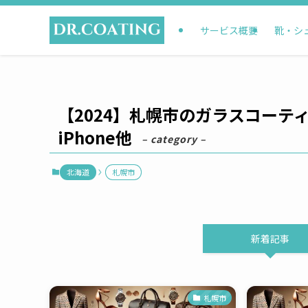
サービス概要
靴・シ
【2024】札幌市のガラスコー
iPhone他
– category –
北海道
札幌市
新着記事
札幌市